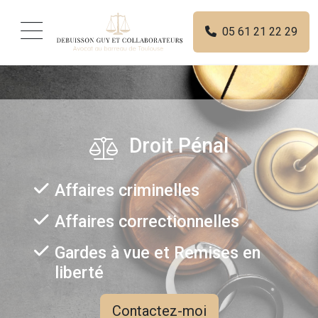
Skip to content
Menu
05 61 21 22 29
Droit Pénal
Affaires criminelles
Affaires correctionnelles
Gardes à vue et Remises en
liberté
Contactez-moi